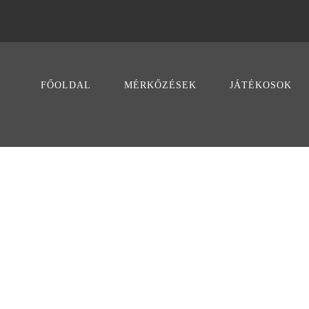
FŐOLDAL
MÉRKŐZÉSEK
JÁTÉKOSOK
BUTTONS
Theme's Elements