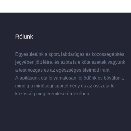
Rólunk
Egyesületünk a sport, labdarúgás és közösségépítés
jegyében jött létre, és azóta is elkötelezettek vagyunk
a testmozgás és az egészséges életmód iránt.
Alapításunk óta folyamatosan fejlődünk és bővülünk,
mindig a minőségi sportélmény és az összetartó
közösség megteremtése érdekében.