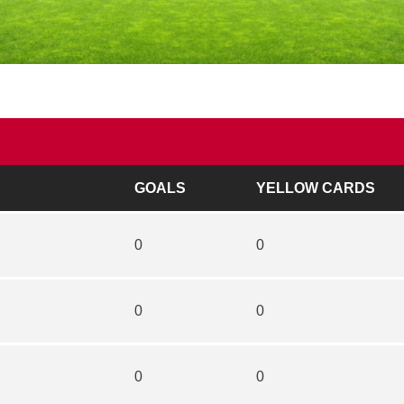
GOALS
YELLOW CARDS
0
0
0
0
0
0