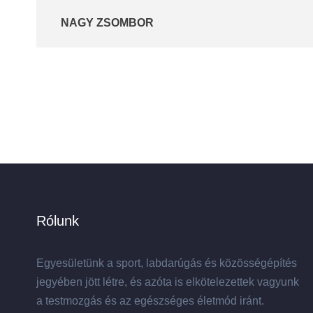
NAGY ZSOMBOR
Rólunk
Egyesületünk a sport, labdarúgás és közösségépítés
jegyében jött létre, és azóta is elkötelezettek vagyunk
a testmozgás és az egészséges életmód iránt.