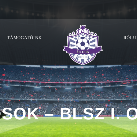
TÁMOGATÓINK
RÓLU
SOK – BLSZ I. 