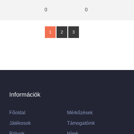
0
0
1
2
3
Információk
Főoldal
Mérkőzések
Játékosok
Támogatóink
Rólunk
Hírek