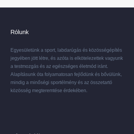
Rólunk
Egyesületünk a sport, labdarúgás és közösségépítés
jegyében jött létre, és azóta is elkötelezettek vagyunk
a testmozgás és az egészséges életmód iránt.
Alapításunk óta folyamatosan fejlődünk és bővülünk,
mindig a minőségi sportélmény és az összetartó
közösség megteremtése érdekében.