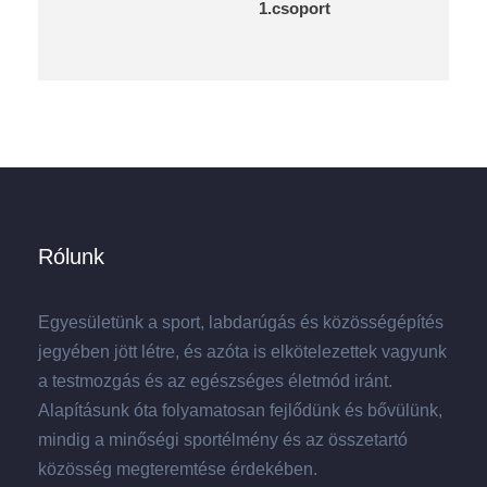
1.csoport
Rólunk
Egyesületünk a sport, labdarúgás és közösségépítés
jegyében jött létre, és azóta is elkötelezettek vagyunk
a testmozgás és az egészséges életmód iránt.
Alapításunk óta folyamatosan fejlődünk és bővülünk,
mindig a minőségi sportélmény és az összetartó
közösség megteremtése érdekében.