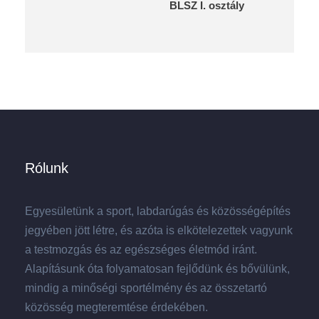
BLSZ I. osztály
Rólunk
Egyesületünk a sport, labdarúgás és közösségépítés
jegyében jött létre, és azóta is elkötelezettek vagyunk
a testmozgás és az egészséges életmód iránt.
Alapításunk óta folyamatosan fejlődünk és bővülünk,
mindig a minőségi sportélmény és az összetartó
közösség megteremtése érdekében.