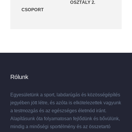
OSZTÁLY 2.
CSOPORT
Rólunk
Egyesületünk a sport, labdarúgás és közösségépítés
jegyében jött létre, és azóta is elkötelezettek vagyunk
a testmozgás és az egészséges életmód iránt.
Alapításunk óta folyamatosan fejlődünk és bővülünk,
mindig a minőségi sportélmény és az összetartó