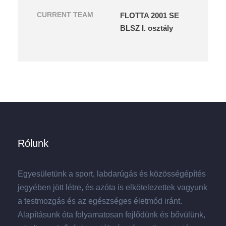
CURRENT TEAM
FLOTTA 2001 SE
BLSZ I. osztály
Rólunk
Egyesületünk a sport, labdarúgás és közösségépítés
jegyében jött létre, és azóta is elkötelezettek vagyunk
a testmozgás és az egészséges életmód iránt.
Alapításunk óta folyamatosan fejlődünk és bővülünk,