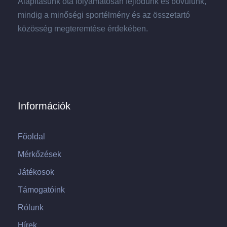
Alapításunk óta folyamatosan fejlődünk és bővülünk,
mindig a minőségi sportélmény és az összetartó
közösség megteremtése érdekében.
Információk
Főoldal
Mérkőzések
Játékosok
Támogatóink
Rólunk
Hírek