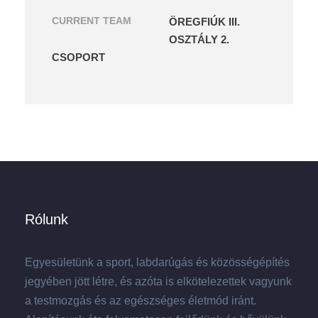
CURRENT TEAM
ÖREGFIÚK III.
OSZTÁLY 2.
CSOPORT
Rólunk
Egyesületünk a sport, labdarúgás és közösségépítés
jegyében jött létre, és azóta is elkötelezettek vagyunk
a testmozgás és az egészséges életmód iránt.