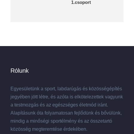
1.csoport
Rólunk
Egyesületünk a sport, labdarúgás és közösségépítés
jegyében jött létre, és azóta is elkötelezettek vagyunk
a testmozgás és az egészséges életmód iránt.
Alapításunk óta folyamatosan fejlődünk és bővülünk,
mindig a minőségi sportélmény és az összetartó
közösség megteremtése érdekében.