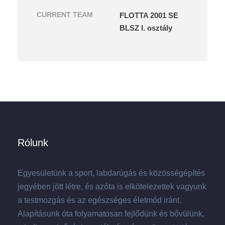
CURRENT TEAM
FLOTTA 2001 SE
BLSZ I. osztály
Rólunk
Egyesületünk a sport, labdarúgás és közösségépítés
jegyében jött létre, és azóta is elkötelezettek vagyunk
a testmozgás és az egészséges életmód iránt.
Alapításunk óta folyamatosan fejlődünk és bővülünk,