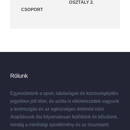
OSZTÁLY 2.
CSOPORT
Rólunk
Egyesületünk a sport, labdarúgás és közösségépítés
jegyében jött létre, és azóta is elkötelezettek vagyunk
a testmozgás és az egészséges életmód iránt.
Alapításunk óta folyamatosan fejlődünk és bővülünk,
mindig a minőségi sportélmény és az összetartó