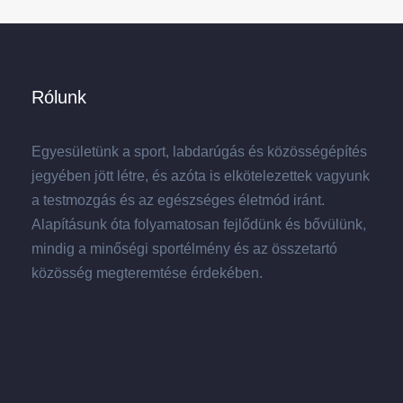
Rólunk
Egyesületünk a sport, labdarúgás és közösségépítés
jegyében jött létre, és azóta is elkötelezettek vagyunk
a testmozgás és az egészséges életmód iránt.
Alapításunk óta folyamatosan fejlődünk és bővülünk,
mindig a minőségi sportélmény és az összetartó
közösség megteremtése érdekében.