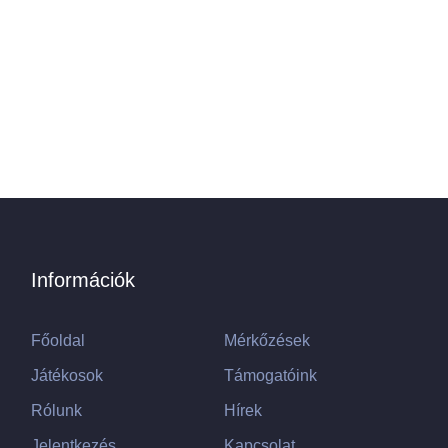
Információk
Főoldal
Mérkőzések
Játékosok
Támogatóink
Rólunk
Hírek
Jelentkezés
Kapcsolat