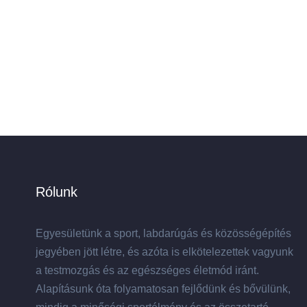
Rólunk
Egyesületünk a sport, labdarúgás és közösségépítés
jegyében jött létre, és azóta is elkötelezettek vagyunk
a testmozgás és az egészséges életmód iránt.
Alapításunk óta folyamatosan fejlődünk és bővülünk,