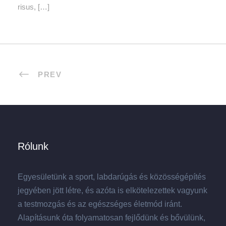
risus, […]
PREV
Rólunk
Egyesületünk a sport, labdarúgás és közösségépítés
jegyében jött létre, és azóta is elkötelezettek vagyunk
a testmozgás és az egészséges életmód iránt.
Alapításunk óta folyamatosan fejlődünk és bővülünk,