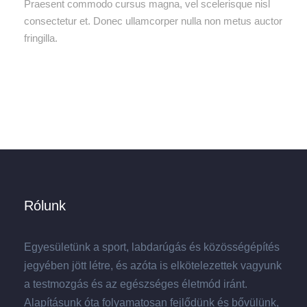
Praesent commodo cursus magna, vel scelerisque nisl
consectetur et. Donec ullamcorper nulla non metus auctor
fringilla.
Rólunk
Egyesületünk a sport, labdarúgás és közösségépítés
jegyében jött létre, és azóta is elkötelezettek vagyunk
a testmozgás és az egészséges életmód iránt.
Alapításunk óta folyamatosan fejlődünk és bővülünk,