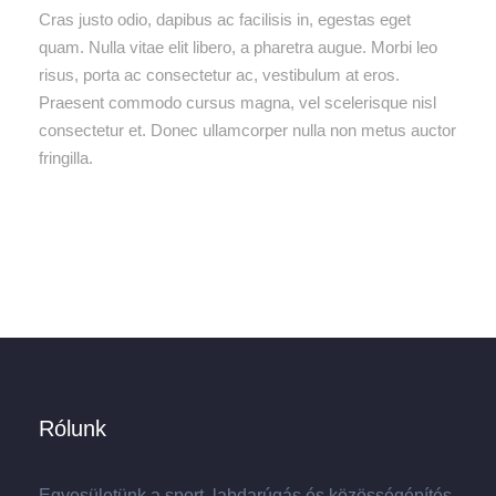
Cras justo odio, dapibus ac facilisis in, egestas eget
quam. Nulla vitae elit libero, a pharetra augue. Morbi leo
risus, porta ac consectetur ac, vestibulum at eros.
Praesent commodo cursus magna, vel scelerisque nisl
consectetur et. Donec ullamcorper nulla non metus auctor
fringilla.
Rólunk
Egyesületünk a sport, labdarúgás és közösségépítés