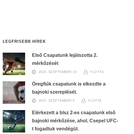
LEGFRISEBB HÍREK
Első Csapatunk lejátszotta 2.
mérkőzését
2023. SZEPTEMBER 10.
FLOTTA
Öregfiúk csapatunk is elkezdte a
bajnoki szereplését.
2023. SZEPTEMBER 5.
FLOTTA
Elérkezett a blsz 2-es csapatunk első
bajnoki mérkőzése, ahol, Csepel UFC-
t fogadtuk vendégül.