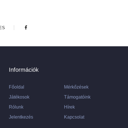
ES
Információk
Főoldal
Mérkőzések
Játékosok
Támogatóink
Rólunk
Hírek
Jelentkezés
Kapcsolat