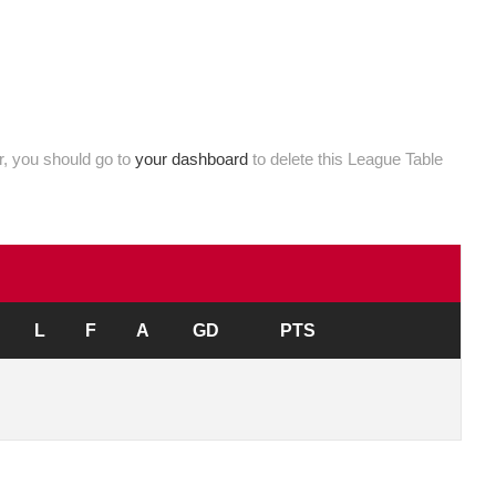
, you should go to
your dashboard
to delete this League Table
L
F
A
GD
PTS