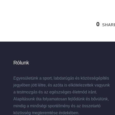
0
SHAR
Rólunk
Egyesületünk a sport, labdarúgás és közösségépítés
jegyében jött létre, és azóta is elkötelezettek vagyunk
a testmozgás és az egészséges életmód iránt.
Alapításunk óta folyamatosan fejlődünk és bővülünk,
mindig a minőségi sportélmény és az összetartó
közösség megteremtése érdekében.