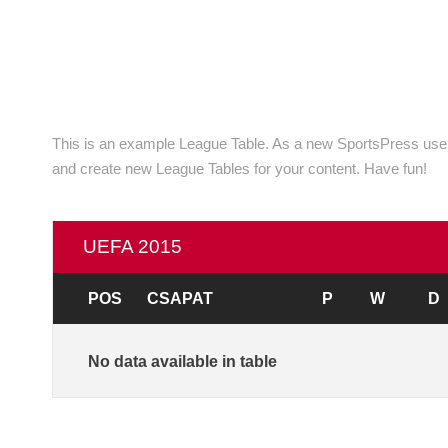
This is an example League Table. As a new SportsPress user
and create new League Tables for your content. Have fun!
UEFA 2015
POS
CSAPAT
P
W
D
No data available in table