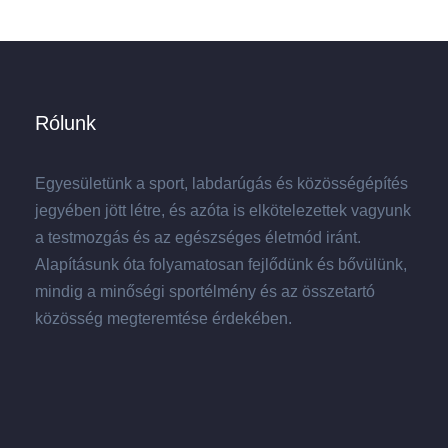
Rólunk
Egyesületünk a sport, labdarúgás és közösségépítés
jegyében jött létre, és azóta is elkötelezettek vagyunk
a testmozgás és az egészséges életmód iránt.
Alapításunk óta folyamatosan fejlődünk és bővülünk,
mindig a minőségi sportélmény és az összetartó
közösség megteremtése érdekében.