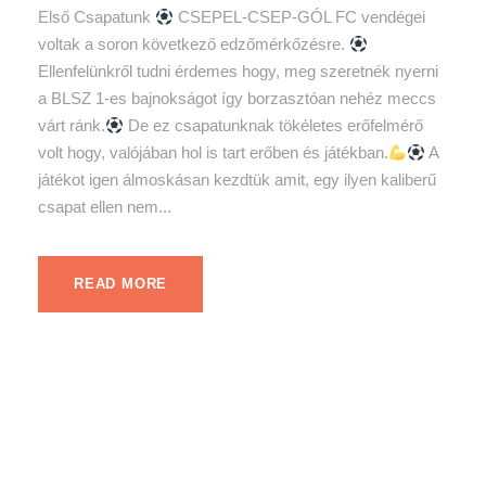
Első Csapatunk
CSEPEL-CSEP-GÓL FC vendégei
voltak a soron következő edzőmérkőzésre.
Ellenfelünkről tudni érdemes hogy, meg szeretnék nyerni
a BLSZ 1-es bajnokságot így borzasztóan nehéz meccs
várt ránk.
De ez csapatunknak tökéletes erőfelmérő
volt hogy, valójában hol is tart erőben és játékban.
A
játékot igen álmoskásan kezdtük amit, egy ilyen kaliberű
csapat ellen nem...
READ MORE