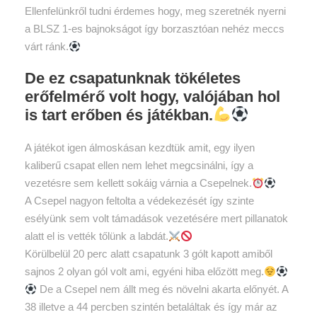
Ellenfelünkről tudni érdemes hogy, meg szeretnék nyerni
a BLSZ 1-es bajnokságot így borzasztóan nehéz meccs
várt ránk.
De ez csapatunknak tökéletes
erőfelmérő volt hogy, valójában hol
is tart erőben és játékban.
A játékot igen álmoskásan kezdtük amit, egy ilyen
kaliberű csapat ellen nem lehet megcsinálni, így a
vezetésre sem kellett sokáig várnia a Csepelnek.
A Csepel nagyon feltolta a védekezését így szinte
esélyünk sem volt támadások vezetésére mert pillanatok
alatt el is vették tőlünk a labdát.
Körülbelül 20 perc alatt csapatunk 3 gólt kapott amiből
sajnos 2 olyan gól volt ami, egyéni hiba előzött meg.
De a Csepel nem állt meg és növelni akarta előnyét. A
38 illetve a 44 percben szintén betaláltak és így már az