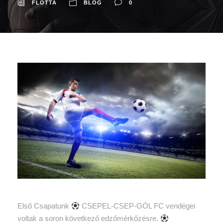
FLOTTA
BLOG
0
Első Csapatunk
CSEPEL-CSEP-GÓL FC vendégei
voltak a soron következő edzőmérkőzésre.