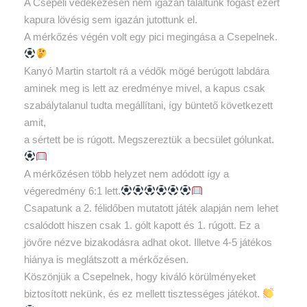
A Csepeli védekezésen nem igazán találtunk fogást ezért
kapura lövésig sem igazán jutottunk el.
A mérkőzés végén volt egy pici megingása a Csepelnek.
Kanyó Martin startolt rá a védők mögé berúgott labdára
aminek meg is lett az eredménye mivel, a kapus csak
szabálytalanul tudta megállítani, így büntető következett
amit,
a sértett be is rúgott. Megszereztük a becsület gólunkat.
A mérkőzésen több helyzet nem adódott így a
végeredmény 6:1 lett.
Csapatunk a 2. félidőben mutatott játék alapján nem lehet
csalódott hiszen csak 1. gólt kapott és 1. rúgott. Ez a
jövőre nézve bizakodásra adhat okot. Illetve 4-5 játékos
hiánya is meglátszott a mérkőzésen.
Köszönjük a Csepelnek, hogy kiváló körülményeket
biztosított nekünk, és ez mellett tisztességes játékot.