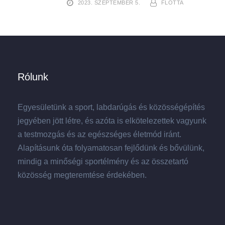
2023. SZEPTEMBER 5.
FLOTTA
Rólunk
Egyesületünk a sport, labdarúgás és közösségépítés
jegyében jött létre, és azóta is elkötelezettek vagyunk
a testmozgás és az egészséges életmód iránt.
Alapításunk óta folyamatosan fejlődünk és bővülünk,
mindig a minőségi sportélmény és az összetartó
közösség megteremtése érdekében.