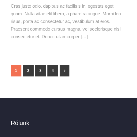
Cras justo odio, dapibus ac facilisis in, egestas eget
quam. Nulla vitae elit libero, a pharetra augue. Morbi leo
risus, porta ac consectetur ac, vestibulum at eros.
Praesent commodo cursus magna, vel scelerisque nisl
consectetur et. Donec ullamcorper […]
1
2
3
4
Rólunk