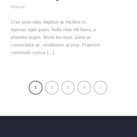
Minimal
Cras justo odio, dapibus ac facilisis in,
egestas eget quam. Nulla vitae elit libero, a
pharetra augue. Morbi leo risus, porta ac
consectetur ac, vestibulum at eros. Praesent
commodo cursus […]
1
2
3
4