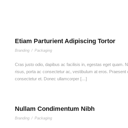
Etiam Parturient Adipiscing Tortor
Branding
/
Packaging
Cras justo odio, dapibus ac facilisis in, egestas eget quam. Nu
risus, porta ac consectetur ac, vestibulum at eros. Praesen
consectetur et. Donec ullamcorper […]
Nullam Condimentum Nibh
Branding
/
Packaging