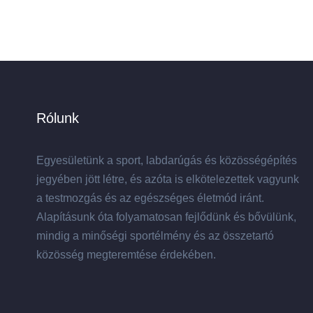
Rólunk
Egyesületünk a sport, labdarúgás és közösségépítés
jegyében jött létre, és azóta is elkötelezettek vagyunk
a testmozgás és az egészséges életmód iránt.
Alapításunk óta folyamatosan fejlődünk és bővülünk,
mindig a minőségi sportélmény és az összetartó
közösség megteremtése érdekében.