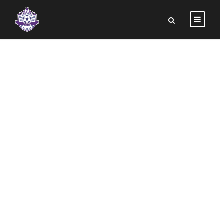
PORTFOLIO 2
COLUMNS NO
SPACE
No Excerpt, No Space