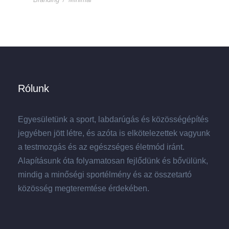
Rólunk
Egyesületünk a sport, labdarúgás és közösségépítés
jegyében jött létre, és azóta is elkötelezettek vagyunk
a testmozgás és az egészséges életmód iránt.
Alapításunk óta folyamatosan fejlődünk és bővülünk,
mindig a minőségi sportélmény és az összetartó
közösség megteremtése érdekében.