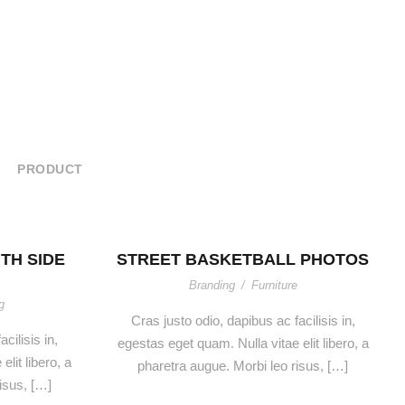
PRODUCT
TH SIDE
STREET BASKETBALL PHOTOS
Branding
/
Furniture
g
Cras justo odio, dapibus ac facilisis in,
cilisis in,
egestas eget quam. Nulla vitae elit libero, a
lit libero, a
pharetra augue. Morbi leo risus, […]
isus, […]