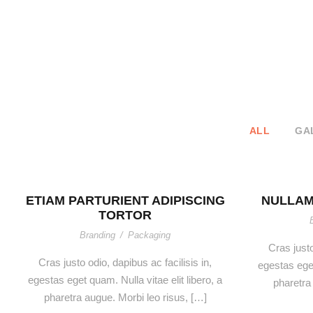
ALL
GA
ETIAM PARTURIENT ADIPISCING
NULLAM
TORTOR
Branding
/
Packaging
Cras justo
Cras justo odio, dapibus ac facilisis in,
egestas eget
egestas eget quam. Nulla vitae elit libero, a
pharetra
pharetra augue. Morbi leo risus, […]