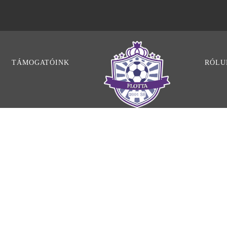
TÁMOGATÓINK
RÓLU
TFOLIO 4 COL
Full Width, With Excerpt & Space