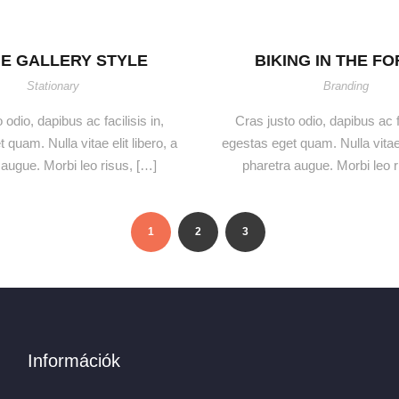
E GALLERY STYLE
BIKING IN THE F
Stationary
Branding
 odio, dapibus ac facilisis in,
Cras justo odio, dapibus ac fa
 quam. Nulla vitae elit libero, a
egestas eget quam. Nulla vitae e
 augue. Morbi leo risus, […]
pharetra augue. Morbi leo r
1
2
3
Információk