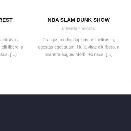
OREST
NBA SLAM DUNK SHOW
Branding
/
Minimal
cilisis in,
Cras justo odio, dapibus ac facilisis in,
lit libero, a
egestas eget quam. Nulla vitae elit libero, a
isus, […]
pharetra augue. Morbi leo risus, […]