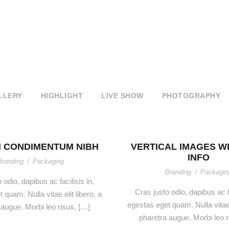
LLERY
HIGHLIGHT
LIVE SHOW
PHOTOGRAPHY
 CONDIMENTUM NIBH
VERTICAL IMAGES WI
INFO
Branding
/
Packaging
Branding
/
Packagin
 odio, dapibus ac facilisis in,
Cras justo odio, dapibus ac fa
 quam. Nulla vitae elit libero, a
egestas eget quam. Nulla vitae e
 augue. Morbi leo risus, […]
pharetra augue. Morbi leo r