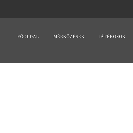
FŐOLDAL
MÉRKŐZÉSEK
JÁTÉKOSOK
POR