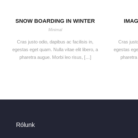
SNOW BOARDING IN WINTER
IMAG
Minimal
Cras justo odio, dapibus ac facilisis in,
Cras justo
egestas eget quam. Nulla vitae elit libero, a
egestas eget
pharetra augue. Morbi leo risus, […]
pharetra
Rólunk