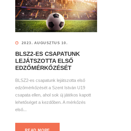
2023. AUGUSZTUS 10.
BLSZ2-ES CSAPATUNK
LEJÁTSZOTTA ELSŐ
EDZŐMÉRKŐZÉSÉT
BLSZ2-es csapatunk lejátszotta első
edzőmérkőzését a Szent István U19
csapata ellen, ahol sok új játékos kapott
lehetőséget a kezdőben. A mérkőzés
első...
READ MORE