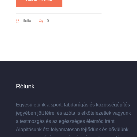
flotta
0
Rólunk
Egyesületünk a sport, labdarúgás és közösségépítés
jegyében jött létre, és azóta is elkötelezettek vagyunk
a testmozgás és az egészséges életmód iránt.
Alapításunk óta folyamatosan fejlődünk és bővülünk,