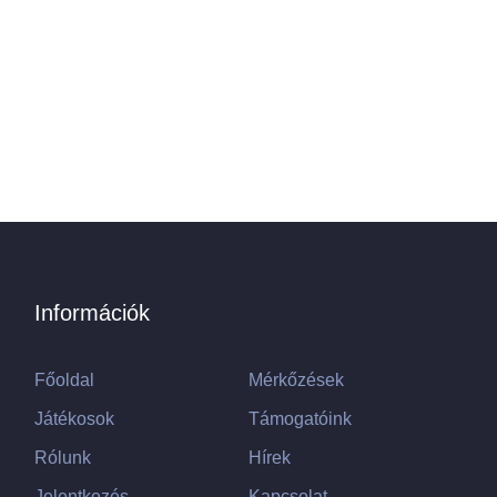
Információk
Főoldal
Mérkőzések
Játékosok
Támogatóink
Rólunk
Hírek
Jelentkezés
Kapcsolat