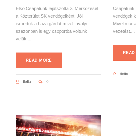
Első Csapatunk lejátszotta 2. Mérkőzését
Csapatunk 
a Közterület SK vendégeiként. Jól
vendégek ke
ismertük a haza gárdát mivel tavalyi
Mivel már a
szezonban is egy csoportba voltunk
vezetést....
velük....
READ
READ MORE
flotta
flotta
0