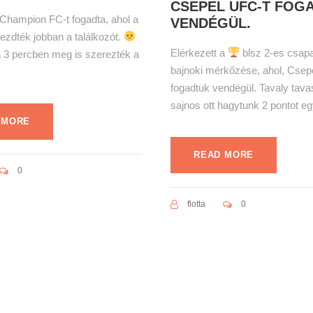
CSEPEL UFC-T FOG
Champion FC-t fogadta, ahol a
VENDÉGÜL.
zdték jobban a találkozót.
Elérkezett a
blsz 2-es csapa
 3 percben meg is szerezték a
bajnoki mérkőzése, ahol, Csep
fogadtuk vendégül. Tavaly tava
sajnos ott hagytunk 2 pontot egy
 MORE
READ MORE
0
flotta
0