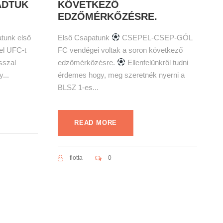
ADTUK
KÖVETKEZŐ
EDZŐMÉRKŐZÉSRE.
tunk első
Első Csapatunk
CSEPEL-CSEP-GÓL
el UFC-t
FC vendégei voltak a soron következő
sszal
edzőmérkőzésre.
Ellenfelünkről tudni
...
érdemes hogy, meg szeretnék nyerni a
BLSZ 1-es...
READ MORE
flotta
0